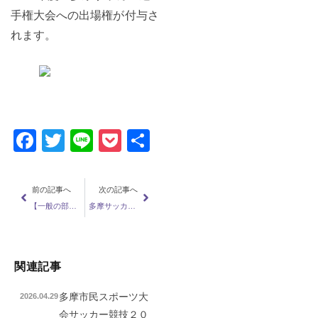
手権大会への出場権が付与さ
れます。
Facebook
Twitter
Line
Pocket
共
有
前の記事へ
次の記事へ
【一般の部】多摩サッカー協会50周年記念多摩市民体育大会サッカー競技 第７（最終）節結果および最終結果
多摩サッカー協会50周年記念 大人のサッカークリニック 開催決定
関連記事
多摩市民スポーツ大
2026.04.29
会サッカー競技２０