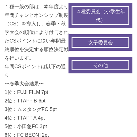
１種一般の部は、本年度より
４種委員会（小学生年
年間チャンピオンシップ制度
代）
（CS）を導入し、春季・秋
季大会の順位により付与され
たCSポイントに従い年間最
女子委員会
終順位を決定する順位決定戦
を行います。
その他
年間CSポイントは以下の通
り
〜春季大会結果〜
1位：FUJI FILM 7pt
2位：TTAFF B 6pt
3位：ムスタングFC 5pt
4位：TTAFF A 4pt
5位：小田急FC 3pt
6位：FC BEONI 2pt