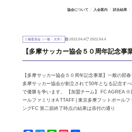
協会について
入会案内
試合結果
１種委員会（一般・大学）
2022.04.4
2022.04.4
【多摩サッカー協会５０周年記念事
【多摩サッカー協会５０周年記念事業】一般の部春季
多摩サッカー協会が創立されて50年となる記念すべ
で優勝を争います。 【加盟チーム】 FC AGREA ※
ールファミリオA TTAFF | 東京多摩フットボールファミリ
ングFC 第二節終了時点の結果は添付の通り
Facebook
Twitter
Line
Pocket
共