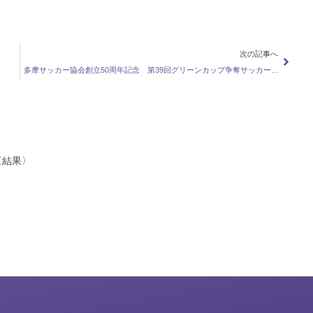
次の記事へ
多摩サッカー協会創立50周年記念 第39回グリーンカップ争奪サッカー大会
〈結果〉