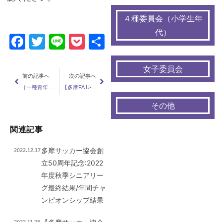
４種委員会（小学生年
代）
Facebook
Twitter
Line
Pocket
共
有
女子委員会
前の記事へ
次の記事へ
［一種青年］２０１６秋季大会 青年部 リーグ・結果表
【多摩FA U-12活動中止】本日のU-12の活動は中止です。
その他
関連記事
多摩サッカー協会創
2022.12.17
立50周年記念:2022
年度秋季シニアリー
グ最終結果/年間チャ
ンピオンシップ結果
2022.11.28