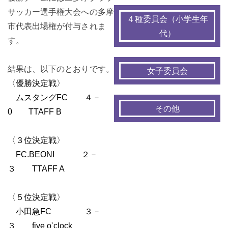
サッカー選手権大会への多摩
４種委員会（小学生年
市代表出場権が付与されま
代）
す。
結果は、以下のとおりです。
女子委員会
〈優勝決定戦〉
ムスタングFC ４－
その他
0 TTAFF B
〈３位決定戦〉
FC.BEONI ２－
３ TTAFF A
〈５位決定戦〉
小田急FC ３－
３ five o'clock