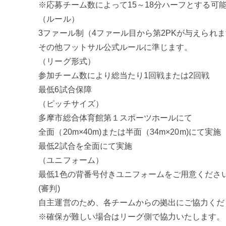
※応募チーム数によって15～18分ハーフとする可
（ルール）
3ファール制（4ファール目から第2PKが与えられ
その他フットサル公式ルールに準じます。
（リーグ形式）
参加チーム数により総当たり1回戦または2回戦
最低6試合保障
（ピッチサイズ）
多摩市総合体育館第１スポーツホールにて
全面（20m×40m)または半面（34m×20m)にて実施
最低2試合を全面にて実施
（ユニフォーム）
最低1色の背番号付きユニフォームをご用意くださ
(審判)
自主運営のため、各チームからの拠出にご協力くだ
※確保が難しい場合はリーグ側で協力いたします。