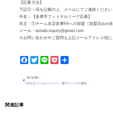
【応募方法】
下記①～④を記載の上、メールにてご連絡ください
件名：【多摩市フットサルリーグ応募】
本文：①チーム名②多摩FAへの加盟（加盟済みor
メール：tamafa.inquiry@gmail.com
※お問い合わせやご質問も上記メールアドレス宛に
Facebook
Twitter
Line
Pocket
共
有
前の記事へ
2/22(土) ヴェルレンジャー 親子フットサル教室
関連記事