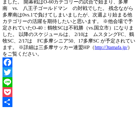
ました。 開幕戦はO-60カテゴリーの試合で始まり、多摩
南 vs. 八王子ゴールドマン の対戦でした。 残念ながら
多摩南は0vs.1で負けてしまいましたが、次週より始まる他
カテゴリーの活躍を期待したいと思います。 ※他会場で予
定されていたO-40：鶴牧SCは不戦勝（vs.国立市）になりま
した。 以降のスケジュールは、 2/10は ムスタングFC、鶴
牧SC、2/17は FC多摩シニア50、17多摩SC が予定されてい
ます。 ※詳細は三多摩サッカー連盟HP（
http://3tamafa.jp/
）
をご覧ください。
Facebook
Twitter
Line
Pocket
共
有