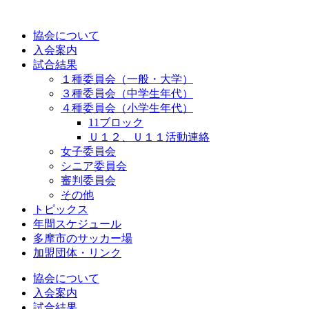
コ
ン
協会について
テ
入会案内
ン
試合結果
ツ
１種委員会（一般・大学）
に
３種委員会（中学生年代）
ス
４種委員会（小学生年代）
キ
11ブロック
ッ
Ｕ１２、Ｕ１１活動連絡
プ
女子委員会
シニア委員会
審判委員会
その他
トピックス
年間スケジュール
多摩市のサッカー場
加盟団体・リンク
協会について
入会案内
試合結果