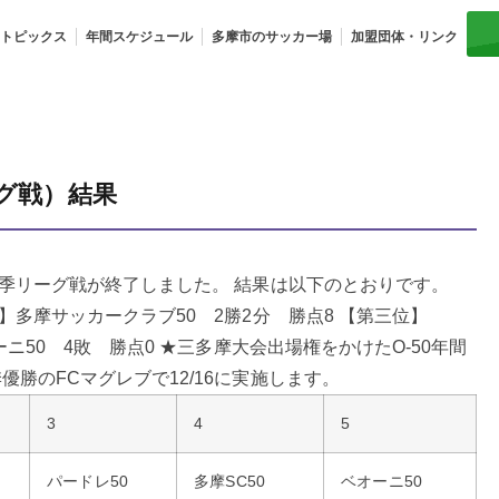
トピックス
年間スケジュール
多摩市のサッカー場
加盟団体・リンク
ーグ戦）結果
の秋季リーグ戦が終了しました。 結果は以下のとおりです。
勝】多摩サッカークラブ50 2勝2分 勝点8 【第三位】
オーニ50 4敗 勝点0 ★三多摩大会出場権をかけたO-50年間
優勝のFCマグレブで12/16に実施します。
3
4
5
パードレ50
多摩SC50
ベオーニ50