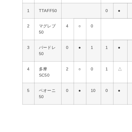
1
TTAFF50
0
●
2
マグレブ
4
○
0
50
3
パードレ
0
●
1
1
●
50
4
多摩
2
○
0
1
△
SC50
5
ベオーニ
0
●
10
0
●
50