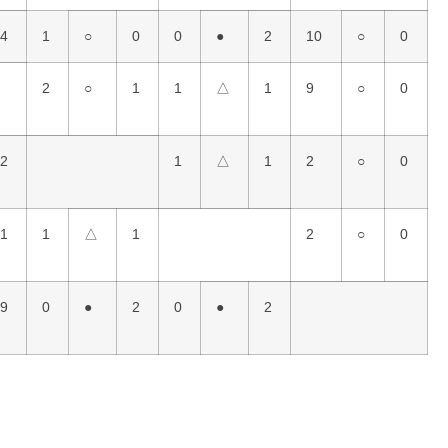
4
1
○
0
0
●
2
10
○
0
2
○
1
1
△
1
9
○
0
2
1
△
1
2
○
0
1
1
△
1
2
○
0
9
0
●
2
0
●
2