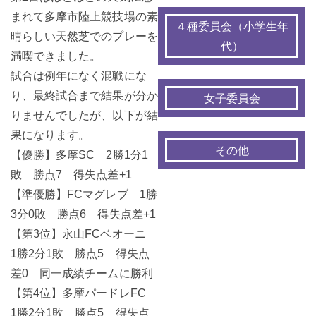
まれて多摩市陸上競技場の素
４種委員会（小学生年
晴らしい天然芝でのプレーを
代）
満喫できました。
試合は例年になく混戦にな
り、最終試合まで結果が分か
女子委員会
りませんでしたが、以下が結
果になります。
その他
【優勝】多摩SC 2勝1分1
敗 勝点7 得失点差+1
【準優勝】FCマグレブ 1勝
3分0敗 勝点6 得失点差+1
【第3位】永山FCベオーニ
1勝2分1敗 勝点5 得失点
差0 同一成績チームに勝利
【第4位】多摩パードレFC
1勝2分1敗 勝点5 得失点