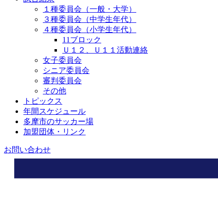
１種委員会（一般・大学）
３種委員会（中学生年代）
４種委員会（小学生年代）
11ブロック
Ｕ１２、Ｕ１１活動連絡
女子委員会
シニア委員会
審判委員会
その他
トピックス
年間スケジュール
多摩市のサッカー場
加盟団体・リンク
お問い合わせ