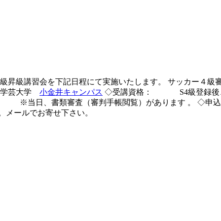
ー３級昇級講習会を下記日程にて実施いたします。
サッカー４級審
東京学芸大学
小金井キャンパス
◇受講資格： S4級登録後
。 ※当日、書類審査（審判手帳閲覧）があります 。 ◇申込み
。メールでお寄せ下さい。