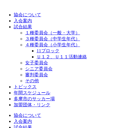
コ
ン
協会について
テ
入会案内
ン
試合結果
ツ
１種委員会（一般・大学）
に
３種委員会（中学生年代）
ス
４種委員会（小学生年代）
キ
11ブロック
ッ
Ｕ１２、Ｕ１１活動連絡
プ
女子委員会
シニア委員会
審判委員会
その他
トピックス
年間スケジュール
多摩市のサッカー場
加盟団体・リンク
協会について
入会案内
試合結果