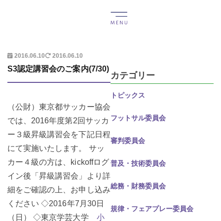
2016.06.10
2016.06.10
S3認定講習会のご案内(7/30)
カテゴリー
トピックス
（公財）東京都サッカー協会
フットサル委員会
では、2016年度第2回サッカ
ー３級昇級講習会を下記日程
審判委員会
にて実施いたします。
サッ
カー４級の方は、kickoffログ
普及・技術委員会
イン後「昇級講習会」より詳
総務・財務委員会
細をご確認の上、お申し込み
ください ◇2016年7月30日
規律・フェアプレー委員会
（日） ◇東京学芸大学
小