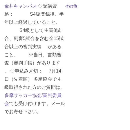
金井キャンパス
◇受講資
その他
格： S4級登録後、半
年以上経過していること。
S4級として主審8試
合、副審5試合を含む全15試
合以上の審判実績 がある
こと。 ※当日、書類審
査（審判手帳）があります
。 ◇申込み〆切： 7月14
日（先着順） 多摩協会で４
級取得された方のご質問は、
多摩サッカー協会/審判委員
会
でも受け付けます。メール
でお寄せ下さい。