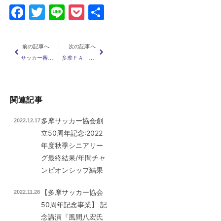
Facebook
Twitter
Line
Pocket
共
有
前の記事へ
次の記事へ
サッカー審判実践研修会のご案内(6/11,25)
多摩ＦＡ Ｕ－１２，Ｕ－１１活動連絡
関連記事
多摩サッカー協会創
2022.12.17
立50周年記念:2022
年度秋季シニアリー
グ最終結果/年間チャ
ンピオンシップ結果
【多摩サッカー協会
2022.11.28
50周年記念事業】 記
念講演『風間八宏氏